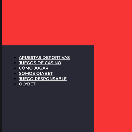
APUESTAS DEPORTIVAS
JUEGOS DE CASINO
CÓMO JUGAR
SOMOS OLYBET
JUEGO RESPONSABLE
OLYBET