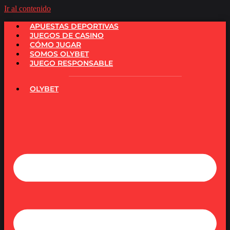
Ir al contenido
APUESTAS DEPORTIVAS
JUEGOS DE CASINO
CÓMO JUGAR
SOMOS OLYBET
JUEGO RESPONSABLE
OLYBET